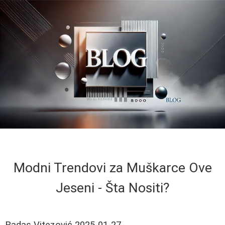
Modni Trendovi za Muškarce Ove
Jeseni - Šta Nositi?
Radas Vitezović
2025-01-27