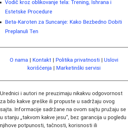
Vodič kroz oblikovanje tela: Trening, Ishrana i
Estetske Procedure
Beta-Karoten za Suncanje: Kako Bezbedno Dobiti
Preplanuli Ten
O nama
|
Kontakt
|
Politika privatnosti
|
Uslovi
korišćenja
|
Marketinški servisi
Urednici i autori ne preuzimaju nikakvu odgovornost
za bilo kakve greške ili propuste u sadržaju ovog
sajta. Informacije sadržane na ovom sajtu pružaju se
u stanju „takvom kakve jesu“, bez garancija u pogledu
njihove potpunosti, tačnosti, korisnosti ili