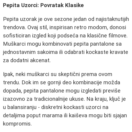
Pepita Uzorci: Povratak Klasike
Pepita uzorak je ove sezone jedan od najistaknutijih
trendova. Ovaj stil, inspirisan retro modom, donosi
sofisticiran izgled koji podseća na klasične filmove.
Muškarci mogu kombinovati pepita pantalone sa
jednostavnim sakoima ili odabrati kockaste kravate
za dodatni akcenat.
Ipak, neki muškarci su skeptični prema ovom
trendu. Dok im se gornji deo kombinacije možda
dopada, pepita pantalone mogu izgledati previše
izazovno za tradicionalnije ukuse. Na kraju, ključ je
u balansiranju - diskretni kockasti uzorci na
detaljima poput marama ili kaiševa mogu biti sjajan
kompromis.