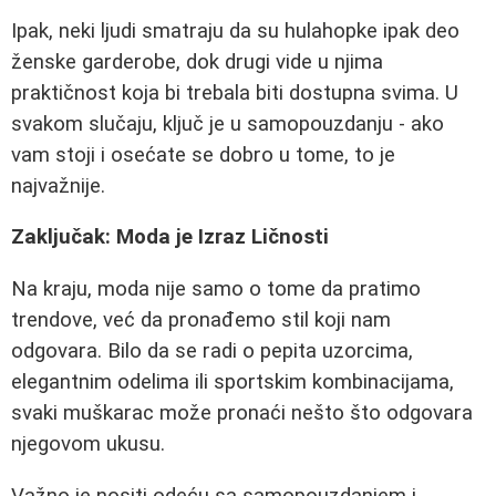
Ipak, neki ljudi smatraju da su hulahopke ipak deo
ženske garderobe, dok drugi vide u njima
praktičnost koja bi trebala biti dostupna svima. U
svakom slučaju, ključ je u samopouzdanju - ako
vam stoji i osećate se dobro u tome, to je
najvažnije.
Zaključak: Moda je Izraz Ličnosti
Na kraju, moda nije samo o tome da pratimo
trendove, već da pronađemo stil koji nam
odgovara. Bilo da se radi o pepita uzorcima,
elegantnim odelima ili sportskim kombinacijama,
svaki muškarac može pronaći nešto što odgovara
njegovom ukusu.
Važno je nositi odeću sa samopouzdanjem i