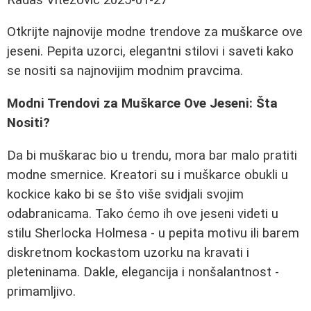
Otkrijte najnovije modne trendove za muškarce ove
jeseni. Pepita uzorci, elegantni stilovi i saveti kako
se nositi sa najnovijim modnim pravcima.
Modni Trendovi za Muškarce Ove Jeseni: Šta
Nositi?
Da bi muškarac bio u trendu, mora bar malo pratiti
modne smernice. Kreatori su i muškarce obukli u
kockice kako bi se što više svidjali svojim
odabranicama. Tako ćemo ih ove jeseni videti u
stilu Sherlocka Holmesa - u pepita motivu ili barem
diskretnom kockastom uzorku na kravati i
pleteninama. Dakle, elegancija i nonšalantnost -
primamljivo.