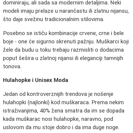
dominiraju, ali sada sa modernim detaljima. Neki
modeli imaju prelaze u narančastu ili zlatnu nijansu,
što daje svežinu tradicionalnim stilovima.
Posebno se ističu kombinacije crvene, crne i bele
boje - one će sigurno skrenuti pažnju. Muškarci koji
žele da budu u toku trebaju razmisliti o dodacima
poput šešira u zlatnoj nijansi ili eleganciji tamnijih
tonova.
Hulahopke i Unisex Moda
Jedan od kontroverznijih trendova je nošenje
hulahopki (najlonki) kod muškaraca. Prema nekim
istraživanjima, 40% žena smatra da im se dopada
kada muškarac nosi hulahopke, naravno, pod
uslovom da mu stoje dobro i da ima duge noge.