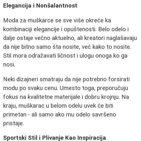
Elegancija i Nonšalantnost
Moda za muškarce se sve više okreće ka
kombinaciji elegancije i opuštenosti. Belo odelo i
dalje ostaje večno aktuelno, ali kreatori naglašavaju
da nije bitno samo šta nosite, već kako to nosite.
Stil mora odražavati ličnost i ulogu onoga ko ga
nosi.
Neki dizajneri smatraju da nije potrebno forsirati
modu po svaku cenu. Umesto toga, preporučuju
fokus na kvalitetne materijale i dobru krojnju. Na
kraju, muškarac u belom odelu uvek će biti
primetan - ali samo ako mu odelo savršeno
pristaje.
Sportski Stil i Plivanje Kao Inspiracija