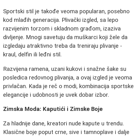
Sportski stil je takođe veoma popularan, posebno
kod mlađih generacija. Plivački izgled, sa lepo
razvijenim torzom i skladnom građom, izaziva
divljenje. Mnogi savetuju da muškarci koji žele da
izgledaju atraktivno treba da treniraju plivanje -
kraul, delfin ili leđni stil.
Razvijena ramena, uzani kukovi i snažne šake su
posledica redovnog plivanja, a ovaj izgled je veoma
privlačan. Kada je reč o modi, kombinacija sportske
elegancije i udobnosti je uvek dobar izbor.
Zimska Moda: Kaputići i Zimske Boje
Za hladnije dane, kreatori nude kapute u trendu.
Klasične boje poput crne, sive i tamnoplave i dalje