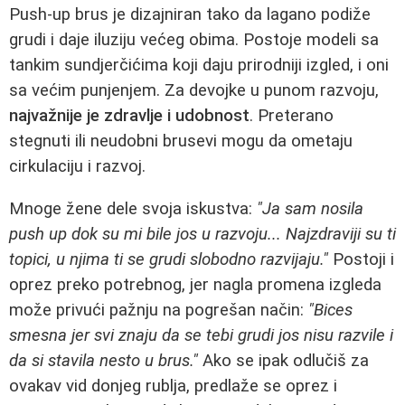
Push-up brus je dizajniran tako da lagano podiže
grudi i daje iluziju većeg obima. Postoje modeli sa
tankim sundjerčićima koji daju prirodniji izgled, i oni
sa većim punjenjem. Za devojke u punom razvoju,
najvažnije je zdravlje i udobnost
. Preterano
stegnuti ili neudobni brusevi mogu da ometaju
cirkulaciju i razvoj.
Mnoge žene dele svoja iskustva:
"Ja sam nosila
push up dok su mi bile jos u razvoju... Najzdraviji su ti
topici, u njima ti se grudi slobodno razvijaju."
Postoji i
oprez preko potrebnog, jer nagla promena izgleda
može privući pažnju na pogrešan način:
"Bices
smesna jer svi znaju da se tebi grudi jos nisu razvile i
da si stavila nesto u brus."
Ako se ipak odlučiš za
ovakav vid donjeg rublja, predlaže se oprez i