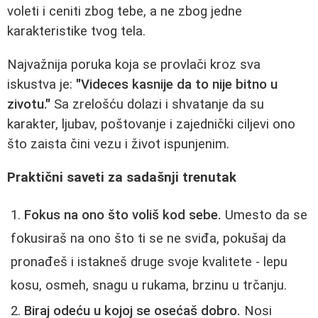
voleti i ceniti zbog tebe, a ne zbog jedne
karakteristike tvog tela.
Najvažnija poruka koja se provlači kroz sva
iskustva je:
"Videces kasnije da to nije bitno u
zivotu."
Sa zrelošću dolazi i shvatanje da su
karakter, ljubav, poštovanje i zajednički ciljevi ono
što zaista čini vezu i život ispunjenim.
Praktični saveti za sadašnji trenutak
Fokus na ono što voliš kod sebe.
Umesto da se
fokusiraš na ono što ti se ne sviđa, pokušaj da
pronađeš i istakneš druge svoje kvalitete - lepu
kosu, osmeh, snagu u rukama, brzinu u trčanju.
Biraj odeću u kojoj se osećaš dobro.
Nosi