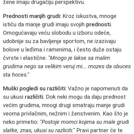
žene imaju drugačiju perspektivu.
Prednosti manjih grudi:
Kroz iskustva, mnoge
ističu da manje grudi imaju svojih
prednosti
.
Omogućavaju veću slobodu u izboru odeće,
udobnije su za bavljenje sportom, ne izazivaju
bolove u leđima i ramenima, i često duže ostaju
čvrste i elastične.
"Mnogo je lakse sa malim
grudima nego sa velikim veruj mi... mozes da obuces
sta hoces."
Muški pogledi su različiti:
Važno je napomenuti da
su ukusi
različiti
. Dok neki mogu da daju prednost
većim grudima, mnogi drugi smatraju manje grudi
veoma privlačnim, nežnim i ženstvenim. Kao što je
neko primetio:
"Postoje momci kojima su male grudi
slatke, znas, ukusi su razliciti."
Pravi partner će te