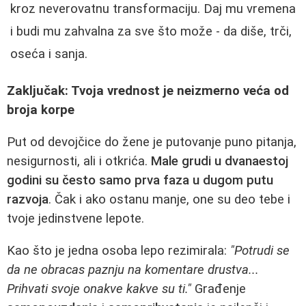
kroz neverovatnu transformaciju. Daj mu vremena
i budi mu zahvalna za sve što može - da diše, trči,
oseća i sanja.
Zaključak: Tvoja vrednost je neizmerno veća od
broja korpe
Put od devojčice do žene je putovanje puno pitanja,
nesigurnosti, ali i otkrića.
Male grudi u dvanaestoj
godini su često samo prva faza u dugom putu
razvoja
. Čak i ako ostanu manje, one su deo tebe i
tvoje jedinstvene lepote.
Kao što je jedna osoba lepo rezimirala:
"Potrudi se
da ne obracas paznju na komentare drustva...
Prihvati svoje onakve kakve su ti."
Građenje