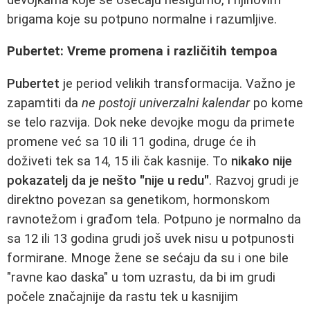
brigama koje su potpuno normalne i razumljive.
Pubertet: Vreme promena i različitih tempoa
Pubertet
je period velikih transformacija. Važno je
zapamtiti da
ne postoji univerzalni kalendar
po kome
se telo razvija. Dok neke devojke mogu da primete
promene već sa 10 ili 11 godina, druge će ih
doživeti tek sa 14, 15 ili čak kasnije. To
nikako nije
pokazatelj da je nešto "nije u redu"
. Razvoj grudi je
direktno povezan sa genetikom, hormonskom
ravnotežom i građom tela. Potpuno je normalno da
sa 12 ili 13 godina grudi još uvek nisu u potpunosti
formirane. Mnoge žene se sećaju da su i one bile
"ravne kao daska" u tom uzrastu, da bi im grudi
počele značajnije da rastu tek u kasnijim