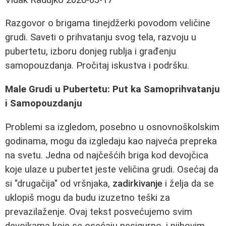
Razgovor o brigama tinejdžerki povodom veličine
grudi. Saveti o prihvatanju svog tela, razvoju u
pubertetu, izboru donjeg rublja i građenju
samopouzdanja. Pročitaj iskustva i podršku.
Male Grudi u Pubertetu: Put ka Samoprihvatanju
i Samopouzdanju
Problemi sa izgledom, posebno u osnovnoškolskim
godinama, mogu da izgledaju kao najveća prepreka
na svetu. Jedna od najčešćih briga kod devojčica
koje ulaze u pubertet jeste veličina grudi. Osećaj da
si "drugačija" od vršnjaka,
zadirkivanje
i želja da se
uklopiš mogu da budu izuzetno teški za
prevazilaženje. Ovaj tekst posvećujemo svim
devojkama koje se osećaju nesigurno, i njihovim