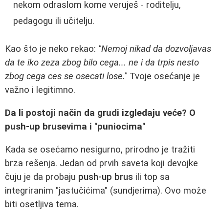
nekom odraslom kome veruješ - roditelju,
pedagogu ili učitelju.
Kao što je neko rekao:
"Nemoj nikad da dozvoljavas
da te iko zeza zbog bilo cega... ne i da trpis nesto
zbog cega ces se osecati lose."
Tvoje osećanje je
važno i legitimno.
Da li postoji način da grudi izgledaju veće? O
push-up brusevima i "puniocima"
Kada se osećamo nesigurno, prirodno je tražiti
brza rešenja. Jedan od prvih saveta koji devojke
čuju je da probaju
push-up brus
ili top sa
integriranim "jastučićima" (sundjerima). Ovo može
biti osetljiva tema.