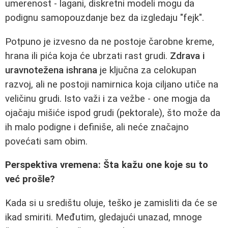
umerenost - lagani, diskretni modeli mogu da
podignu samopouzdanje bez da izgledaju "fejk".
Potpuno je izvesno da ne postoje čarobne kreme,
hrana ili pića koja će ubrzati rast grudi.
Zdrava i
uravnotežena ishrana
je ključna za celokupan
razvoj, ali ne postoji namirnica koja ciljano utiče na
veličinu grudi. Isto važi i za vežbe - one mogja da
ojačaju mišiće ispod grudi (pektorale), što može da
ih malo podigne i definiše, ali neće značajno
povećati sam obim.
Perspektiva vremena: Šta kažu one koje su to
već prošle?
Kada si u središtu oluje, teško je zamisliti da će se
ikad smiriti. Međutim, gledajući unazad, mnoge