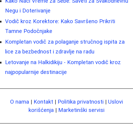
Kako Naći Vreme za Sebe: Saveti za Svakodnevnu
Negu i Doterivanje
Vodič kroz Korektore: Kako Savršeno Prikriti
Tamne Podočnjake
Kompletan vodič za polaganje stručnog ispita za
lice za bezbednost i zdravlje na radu
Letovanje na Halkidikiju - Kompletan vodič kroz
najpopularnije destinacije
O nama
|
Kontakt
|
Politika privatnosti
|
Uslovi
korišćenja
|
Marketinški servisi