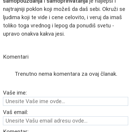
samopouzdanja
i
samoprihvatanja
je najlepši i
najtrajniji poklon koji možeš da daš sebi. Okruži se
ljudima koji te vide i cene celovito, i veruj da imaš
toliko toga vrednog i lepog da ponudiš svetu -
upravo onakva kakva jesi.
Komentari
Trenutno nema komentara za ovaj članak.
Vaše ime:
Vaš email:
Komentar: