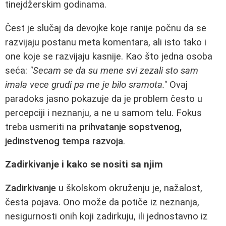
tinejdžerskim godinama.
Čest je slučaj da devojke koje ranije počnu da se
razvijaju postanu meta komentara, ali isto tako i
one koje se razvijaju kasnije. Kao što jedna osoba
seća:
"Secam se da su mene svi zezali sto sam
imala vece grudi pa me je bilo sramota."
Ovaj
paradoks jasno pokazuje da je problem često u
percepciji i neznanju, a ne u samom telu. Fokus
treba usmeriti na
prihvatanje sopstvenog,
jedinstvenog tempa razvoja
.
Zadirkivanje i kako se nositi sa njim
Zadirkivanje
u školskom okruženju je, nažalost,
česta pojava. Ono može da potiče iz neznanja,
nesigurnosti onih koji zadirkuju, ili jednostavno iz