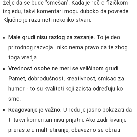
želje da se bude "smešan". Kada je reč o fizičkom
izgledu, takvi komentari mogu duboko da povrede.
Ključno je razumeti nekoliko stvari:
Male grudi nisu razlog za zezanje.
To je deo
prirodnog razvoja i niko nema pravo da te zbog
toga vredja.
Vrednost osobe ne meri se veličinom grudi.
Pamet, dobrodušnost, kreativnost, smisao za
humor - to su kvaliteti koji zaista određuju ko
smo.
Reagovanje je važno.
U redu je jasno pokazati da
ti takvi komentari nisu prijatni. Ako zadirkivanje
preraste u maltretiranje, obavezno se obrati