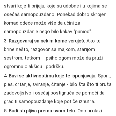
stvari koje ti prijaju, koje su udobne i u kojima se
osećaš samopouzdano. Ponekad dobro skrojeni
komad odeće može više da učini za
samopouzdanje nego bilo kakav "punioc".
Razgovaraj sa nekim kome veruješ.
Ako te
brine nešto, razgovor sa majkom, starijom
sestrom, tetkom ili psihologom može da pruži
ogromnu olakšicu i podršku.
Bavi se aktivnostima koje te ispunjavaju.
Sport,
ples, crtanje, sviranje, čitanje - bilo šta što ti pruža
zadovoljstvo i osećaj postignuća će pomoći da
graditi samopouzdanje koje potiče iznutra.
Budi strpljiva prema svom telu.
Ono prolazi