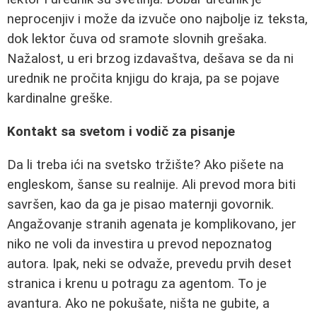
neprocenjiv i može da izvuče ono najbolje iz teksta,
dok lektor čuva od sramote slovnih grešaka.
Nažalost, u eri brzog izdavaštva, dešava se da ni
urednik ne pročita knjigu do kraja, pa se pojave
kardinalne greške.
Kontakt sa svetom i vodič za pisanje
Da li treba ići na svetsko tržište? Ako pišete na
engleskom, šanse su realnije. Ali prevod mora biti
savršen, kao da ga je pisao maternji govornik.
Angažovanje stranih agenata je komplikovano, jer
niko ne voli da investira u prevod nepoznatog
autora. Ipak, neki se odvaže, prevedu prvih deset
stranica i krenu u potragu za agentom. To je
avantura. Ako ne pokušate, ništa ne gubite, a