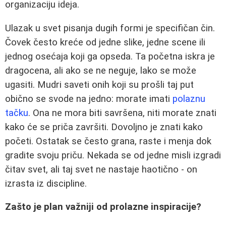
organizaciju ideja.
Ulazak u svet pisanja dugih formi je specifičan čin.
Čovek često kreće od jedne slike, jedne scene ili
jednog osećaja koji ga opseda. Ta početna iskra je
dragocena, ali ako se ne neguje, lako se može
ugasiti. Mudri saveti onih koji su prošli taj put
obično se svode na jedno: morate imati
polaznu
tačku
. Ona ne mora biti savršena, niti morate znati
kako će se priča završiti. Dovoljno je znati kako
početi. Ostatak se često grana, raste i menja dok
gradite svoju priču. Nekada se od jedne misli izgradi
čitav svet, ali taj svet ne nastaje haotično - on
izrasta iz discipline.
Zašto je plan važniji od prolazne inspiracije?