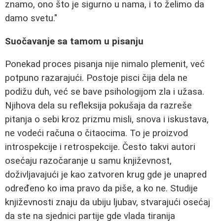
znamo, ono što je sigurno u nama, i to želimo da
damo svetu."
Suočavanje sa tamom u pisanju
Ponekad proces pisanja nije nimalo plemenit, već
potpuno razarajući. Postoje pisci čija dela ne
podižu duh, već se bave psihologijom zla i užasa.
Njihova dela su refleksija pokušaja da razreše
pitanja o sebi kroz prizmu misli, snova i iskustava,
ne vodeći računa o čitaocima. To je proizvod
introspekcije i retrospekcije. Često takvi autori
osećaju razočaranje u samu književnost,
doživljavajući je kao zatvoren krug gde je unapred
određeno ko ima pravo da piše, a ko ne. Studije
književnosti znaju da ubiju ljubav, stvarajući osećaj
da ste na sjednici partije gde vlada tiranija