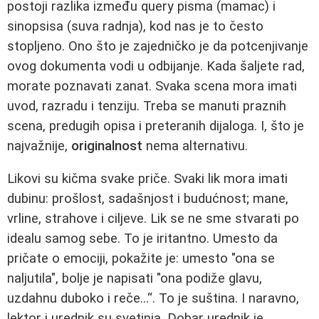
postoji razlika između query pisma (mamac) i
sinopsisa (suva radnja), kod nas je to često
stopljeno. Ono što je zajedničko je da potcenjivanje
ovog dokumenta vodi u odbijanje. Kada šaljete rad,
morate poznavati zanat. Svaka scena mora imati
uvod, razradu i tenziju. Treba se manuti praznih
scena, predugih opisa i preteranih dijaloga. I, što je
najvažnije,
originalnost
nema alternativu.
Likovi su kičma svake priče. Svaki lik mora imati
dubinu: prošlost, sadašnjost i budućnost; mane,
vrline, strahove i ciljeve. Lik se ne sme stvarati po
idealu samog sebe. To je iritantno. Umesto da
pričate o emociji, pokažite je: umesto "ona se
naljutila", bolje je napisati "ona podiže glavu,
uzdahnu duboko i reče...“. To je suština. I naravno,
lektor i urednik su svetinja. Dobar urednik je