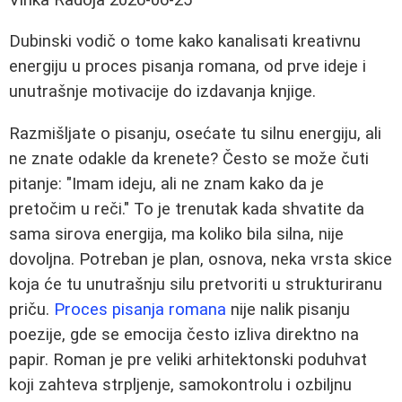
Dubinski vodič o tome kako kanalisati kreativnu
energiju u proces pisanja romana, od prve ideje i
unutrašnje motivacije do izdavanja knjige.
Razmišljate o pisanju, osećate tu silnu energiju, ali
ne znate odakle da krenete? Često se može čuti
pitanje: "Imam ideju, ali ne znam kako da je
pretočim u reči." To je trenutak kada shvatite da
sama sirova energija, ma koliko bila silna, nije
dovoljna. Potreban je plan, osnova, neka vrsta skice
koja će tu unutrašnju silu pretvoriti u strukturiranu
priču.
Proces pisanja romana
nije nalik pisanju
poezije, gde se emocija često izliva direktno na
papir. Roman je pre veliki arhitektonski poduhvat
koji zahteva strpljenje, samokontrolu i ozbiljnu