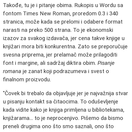
Takođe, tu je i pitanje obima. Rukopis u Wordu sa
fontom Times New Roman, proredom 0.3 i 340
stranica, može kada se prelomi i odabere format
narasti na preko 500 strana. To je ekonomski
izazov za svakog izdavača, jer cena takve knjige u
knjižari mora biti konkurentna. Zato se preporučuje
svesna priprema, jer prelamač može prilagoditi
font i margine, ali sadržaj diktira obim.
Pisanje
romana
je zanat koji podrazumeva i svest o
finalnom proizvodu.
"Čovek bi trebalo da objavljuje jer je najvažnija stvar
u pisanju kontakt sa čitaocima. To oduševljenje
kada vidite kako je knjiga primljena u bibliotekama,
knjižarama... to je neprocenjivo. Pišemo da bismo
preneli drugima ono što smo saznali, ono što