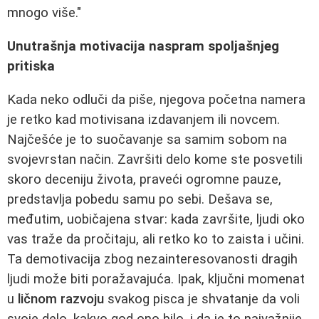
mnogo više."
Unutrašnja motivacija naspram spoljašnjeg
pritiska
Kada neko odluči da piše, njegova početna namera
je retko kad motivisana izdavanjem ili novcem.
Najčešće je to suočavanje sa samim sobom na
svojevrstan način. Završiti delo kome ste posvetili
skoro deceniju života, praveći ogromne pauze,
predstavlja pobedu samu po sebi. Dešava se,
međutim, uobičajena stvar: kada završite, ljudi oko
vas traže da pročitaju, ali retko ko to zaista i učini.
Ta demotivacija zbog nezainteresovanosti dragih
ljudi može biti poražavajuća. Ipak, ključni momenat
u
ličnom razvoju
svakog pisca je shvatanje da voli
svoje delo, kakvo god ono bilo, i da je to najvažnije