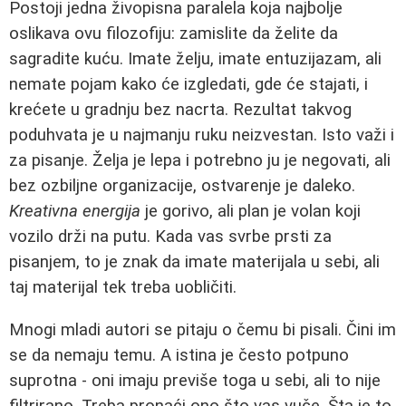
Postoji jedna živopisna paralela koja najbolje
oslikava ovu filozofiju: zamislite da želite da
sagradite kuću. Imate želju, imate entuzijazam, ali
nemate pojam kako će izgledati, gde će stajati, i
krećete u gradnju bez nacrta. Rezultat takvog
poduhvata je u najmanju ruku neizvestan. Isto važi i
za pisanje. Želja je lepa i potrebno ju je negovati, ali
bez ozbiljne organizacije, ostvarenje je daleko.
Kreativna energija
je gorivo, ali plan je volan koji
vozilo drži na putu. Kada vas svrbe prsti za
pisanjem, to je znak da imate materijala u sebi, ali
taj materijal tek treba uobličiti.
Mnogi mladi autori se pitaju o čemu bi pisali. Čini im
se da nemaju temu. A istina je često potpuno
suprotna - oni imaju previše toga u sebi, ali to nije
filtrirano. Treba pronaći ono što vas vuče. Šta je to