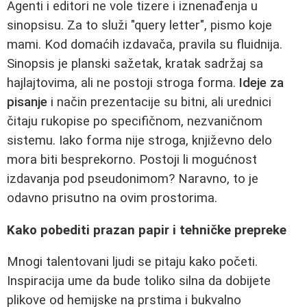
Agenti i editori ne vole tizere i iznenađenja u
sinopsisu. Za to služi "query letter", pismo koje
mami. Kod domaćih izdavača, pravila su fluidnija.
Sinopsis je planski sažetak, kratak sadržaj sa
hajlajtovima, ali ne postoji stroga forma.
Ideje za
pisanje
i način prezentacije su bitni, ali urednici
čitaju rukopise po specifičnom, nezvaničnom
sistemu. Iako forma nije stroga, književno delo
mora biti besprekorno. Postoji li mogućnost
izdavanja pod pseudonimom? Naravno, to je
odavno prisutno na ovim prostorima.
Kako pobediti prazan papir i tehničke prepreke
Mnogi talentovani ljudi se pitaju kako početi.
Inspiracija ume da bude toliko silna da dobijete
plikove od hemijske na prstima i bukvalno