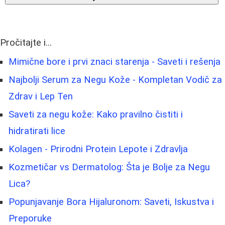
Pročitajte i...
Mimične bore i prvi znaci starenja - Saveti i rešenja
Najbolji Serum za Negu Kože - Kompletan Vodič za
Zdrav i Lep Ten
Saveti za negu kože: Kako pravilno čistiti i
hidratirati lice
Kolagen - Prirodni Protein Lepote i Zdravlja
Kozmetičar vs Dermatolog: Šta je Bolje za Negu
Lica?
Popunjavanje Bora Hijaluronom: Saveti, Iskustva i
Preporuke