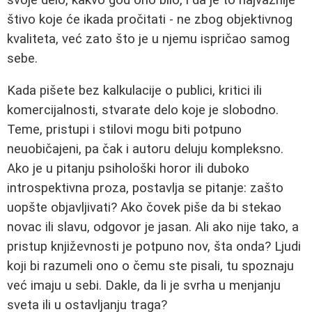
štivo koje će ikada pročitati - ne zbog objektivnog
kvaliteta, već zato što je u njemu ispričao samog
sebe.
Kada pišete bez kalkulacije o publici, kritici ili
komercijalnosti, stvarate delo koje je slobodno.
Teme, pristupi i stilovi mogu biti potpuno
neuobičajeni, pa čak i autoru deluju kompleksno.
Ako je u pitanju psihološki horor ili duboko
introspektivna proza, postavlja se pitanje: zašto
uopšte objavljivati? Ako čovek piše da bi stekao
novac ili slavu, odgovor je jasan. Ali ako nije tako, a
pristup književnosti je potpuno nov, šta onda? Ljudi
koji bi razumeli ono o čemu ste pisali, tu spoznaju
već imaju u sebi. Dakle, da li je svrha u menjanju
sveta ili u ostavljanju traga?