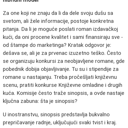
Za one koji ne znaju da li da dele svoju dušu sa
svetom, ali žele informacije, postoje konkretna
pitanja. Da li je moguće poslati roman izdavačkoj
kući, da oni procene kvalitet i sami finansiraju sve -
od štampe do marketinga? Kratak odgovor je:
dešava se, ali je za prvenac izuzetno teško. Često
se organizuju konkursi za neobjavljene romane, gde
pobednik dobija objavljivanje. Tu su i stipendije za
romane u nastajanju. Treba pročešljati književnu
scenu, pratiti konkurse Književne omladine i drugih
kuća. Komisije često traže sinopsis, a ovde nastaje
ključna zabuna: šta je sinopsis?
U inostranstvu, sinopsis predstavlja bukvalno
prepričavanje radnje, uključujući svaki tvist i kraj.