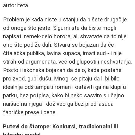
autoriteta.
Problem je kada niste u stanju da pišete drugačije
od onoga što jeste. Sigurni ste da biste mogli
napisati remek-delo horora, ali shvatate da to nije
ono što podiže duh. Stvara se bojazan da će
čitalačka publika, lavina kupaca, imati sud - i nije
strah od argumenata, već od gluposti i neshvatanja.
Postoji iskonska bojazan da delo, kada postane
proizvod, gubi dušu. Mnogi se pitaju da li bi bilo
idealnije odštampati roman i ostaviti ga na klupi u
parku, bez potpisa, kako bi neko sasvim slučajno
naišao na njega i doživeo ga bez predrasuda
fabričke prese i cene.
Putevi do štampe: Konkursi, tradicionalni ili
hibridni model