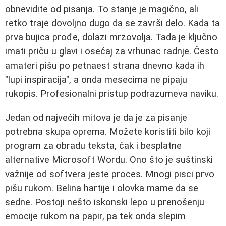
obnevidite od pisanja. To stanje je magično, ali
retko traje dovoljno dugo da se završi delo. Kada ta
prva bujica prođe, dolazi mrzovolja. Tada je ključno
imati priču u glavi i osećaj za vrhunac radnje. Često
amateri pišu po petnaest strana dnevno kada ih
"lupi inspiracija", a onda mesecima ne pipaju
rukopis. Profesionalni pristup podrazumeva naviku.
Jedan od najvećih mitova je da je za pisanje
potrebna skupa oprema. Možete koristiti bilo koji
program za obradu teksta, čak i besplatne
alternative Microsoft Wordu. Ono što je suštinski
važnije od softvera jeste proces. Mnogi pisci prvo
pišu rukom. Belina hartije i olovka mame da se
sedne. Postoji nešto iskonski lepo u prenošenju
emocije rukom na papir, pa tek onda slepim