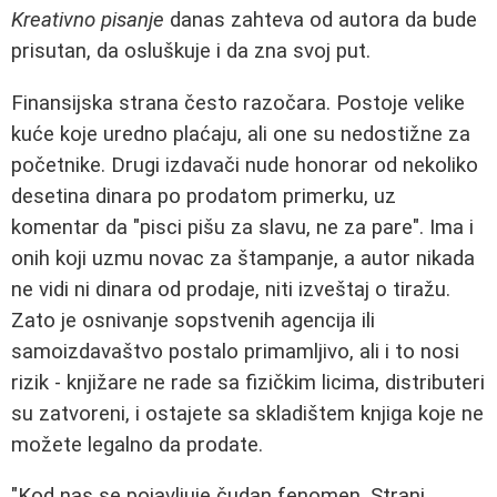
Kreativno pisanje
danas zahteva od autora da bude
prisutan, da osluškuje i da zna svoj put.
Finansijska strana često razočara. Postoje velike
kuće koje uredno plaćaju, ali one su nedostižne za
početnike. Drugi izdavači nude honorar od nekoliko
desetina dinara po prodatom primerku, uz
komentar da "pisci pišu za slavu, ne za pare". Ima i
onih koji uzmu novac za štampanje, a autor nikada
ne vidi ni dinara od prodaje, niti izveštaj o tiražu.
Zato je osnivanje sopstvenih agencija ili
samoizdavaštvo postalo primamljivo, ali i to nosi
rizik - knjižare ne rade sa fizičkim licima, distributeri
su zatvoreni, i ostajete sa skladištem knjiga koje ne
možete legalno da prodate.
"Kod nas se pojavljuje čudan fenomen. Strani