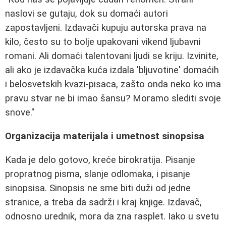
naslovi se gutaju, dok su domaći autori
zapostavljeni. Izdavači kupuju autorska prava na
kilo, često su to bolje upakovani vikend ljubavni
romani. Ali domaći talentovani ljudi se kriju. Izvinite,
ali ako je izdavačka kuća izdala 'bljuvotine' domaćih
i belosvetskih kvazi-pisaca, zašto onda neko ko ima
pravu stvar ne bi imao šansu? Moramo slediti svoje
snove."
Organizacija materijala i umetnost sinopsisa
Kada je delo gotovo, kreće birokratija. Pisanje
propratnog pisma, slanje odlomaka, i pisanje
sinopsisa. Sinopsis ne sme biti duži od jedne
stranice, a treba da sadrži i kraj knjige. Izdavač,
odnosno urednik, mora da zna rasplet. Iako u svetu