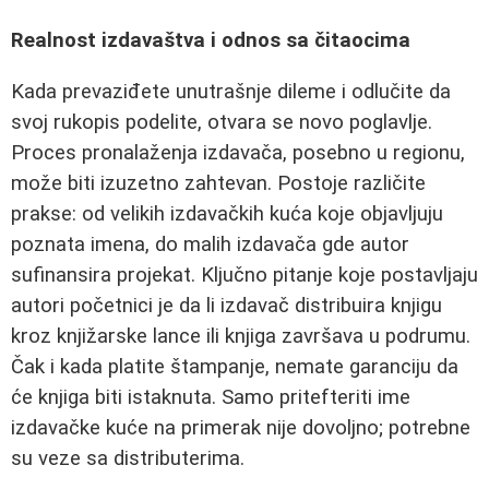
Realnost izdavaštva i odnos sa čitaocima
Kada prevaziđete unutrašnje dileme i odlučite da
svoj rukopis podelite, otvara se novo poglavlje.
Proces pronalaženja izdavača, posebno u regionu,
može biti izuzetno zahtevan. Postoje različite
prakse: od velikih izdavačkih kuća koje objavljuju
poznata imena, do malih izdavača gde autor
sufinansira projekat. Ključno pitanje koje postavljaju
autori početnici je da li izdavač distribuira knjigu
kroz knjižarske lance ili knjiga završava u podrumu.
Čak i kada platite štampanje, nemate garanciju da
će knjiga biti istaknuta. Samo pritefteriti ime
izdavačke kuće na primerak nije dovoljno; potrebne
su veze sa distributerima.