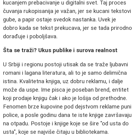
kucanjem prebacivanje u digitalni svet. Taj proces
čuvanja rukopisanija je važan, jer se kucani tekstovi
gube, a papir ostaje svedok nastanka. Uvek je
dobro kada se tekst prekucava, jer se tada prirodno
dorađuje i poboljšava.
Šta se traži? Ukus publike i surova realnost
U Srbiji i regionu postoji utisak da se traže ljubavni
romani i lagana literatura, ali to je samo delimična
istina. Kvalitetna knjiga, uz dobru reklamu, i dalje
može da uspe. Ime pisca je poseban brend, entitet
koji prodaje knjigu čak i ako je lošija od prethodne.
Fenomen brze kupovine pod dejstvom reklame puni
police, a posle godinu dana te iste knjige završavaju
na otpadu. Postoje i knjige koje se šire "od usta do
usta", koje se najviše čitaju u bibliotekama.