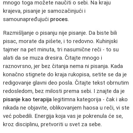
mnogo toga možete naučiti o sebi. Na kraju
krajeva, pisanje je samozačinjući i
samounapređujući
proces
.
Razmišljanje o pisanju nije pisanje. Da biste bili
pisac, morate da pišete, i to redovno. Kuhinjski
tajmer na pet minuta, tri nasumične reči - to su
alati da se muza dresira. Čitajte mnogo i
raznovrsno, jer bez čitanja nema ni pisanja. Kada
konačno stignete do kraja rukopisa, setite se da je
redigovanje glavni deo posla. Čitajte tekst obrnutim
redosledom, bez milosti prema sebi. I znajte da je
pisanje kao terapija
legitimna kategorija - čak i ako
nikada ne objavite, oblikovanjem haosa u reči, vi ste
već pobedili. Energija koja vas je pokrenula će se,
kroz disciplinu, pretvoriti u svet za sebe.