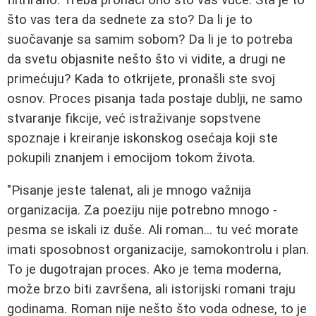
što vas tera da sednete za sto? Da li je to
suočavanje sa samim sobom? Da li je to potreba
da svetu objasnite nešto što vi vidite, a drugi ne
primećuju? Kada to otkrijete, pronašli ste svoj
osnov. Proces pisanja tada postaje dublji, ne samo
stvaranje fikcije, već istraživanje sopstvene
spoznaje i kreiranje iskonskog osećaja koji ste
pokupili znanjem i emocijom tokom života.
"Pisanje jeste talenat, ali je mnogo važnija
organizacija. Za poeziju nije potrebno mnogo -
pesma se iskali iz duše. Ali roman... tu već morate
imati sposobnost organizacije, samokontrolu i plan.
To je dugotrajan proces. Ako je tema moderna,
može brzo biti završena, ali istorijski romani traju
godinama. Roman nije nešto što voda odnese, to je