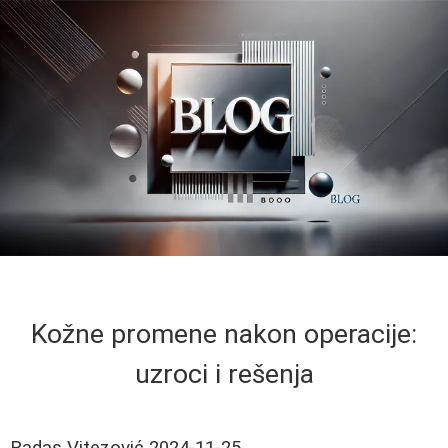
Kožne promene nakon operacije:
uzroci i rešenja
Radas Vitezović
2024-11-25