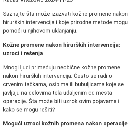
Saznajte šta može izazvati kožne promene nakon
hirurških intervencija i koje prirodne metode mogu
pomoći u njihovom uklanjanju.
Kožne promene nakon hirurških intervencija:
uzroci i rešenja
Mnogi ljudi primećuju neobične kožne promene
nakon hirurških intervencija. Često se radi o
crvenim tačkama, osipima ili bubuljicama koje se
javljaju na delovima tela udaljenim od mesta
operacije. Šta može biti uzrok ovim pojavama i
kako se mogu rešiti?
Mogući uzroci kožnih promena nakon operacije