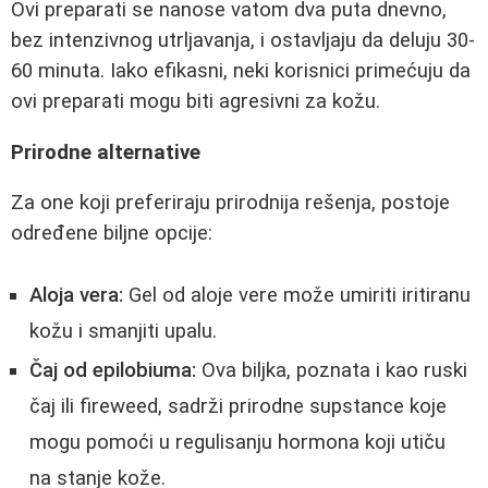
Ovi preparati se nanose vatom dva puta dnevno,
bez intenzivnog utrljavanja, i ostavljaju da deluju 30-
60 minuta. Iako efikasni, neki korisnici primećuju da
ovi preparati mogu biti agresivni za kožu.
Prirodne alternative
Za one koji preferiraju prirodnija rešenja, postoje
određene biljne opcije:
Aloja vera:
Gel od aloje vere može umiriti iritiranu
kožu i smanjiti upalu.
Čaj od epilobiuma:
Ova biljka, poznata i kao ruski
čaj ili fireweed, sadrži prirodne supstance koje
mogu pomoći u regulisanju hormona koji utiču
na stanje kože.