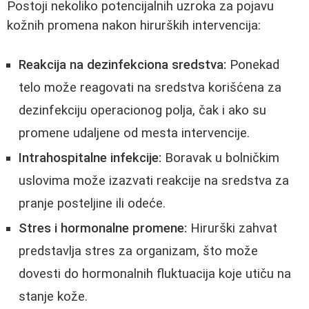
Postoji nekoliko potencijalnih uzroka za pojavu
kožnih promena nakon hirurških intervencija:
Reakcija na dezinfekciona sredstva:
Ponekad
telo može reagovati na sredstva korišćena za
dezinfekciju operacionog polja, čak i ako su
promene udaljene od mesta intervencije.
Intrahospitalne infekcije:
Boravak u bolničkim
uslovima može izazvati reakcije na sredstva za
pranje posteljine ili odeće.
Stres i hormonalne promene:
Hirurški zahvat
predstavlja stres za organizam, što može
dovesti do hormonalnih fluktuacija koje utiču na
stanje kože.