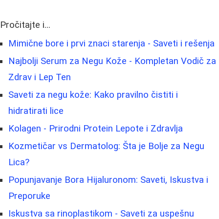
Pročitajte i...
Mimične bore i prvi znaci starenja - Saveti i rešenja
Najbolji Serum za Negu Kože - Kompletan Vodič za
Zdrav i Lep Ten
Saveti za negu kože: Kako pravilno čistiti i
hidratirati lice
Kolagen - Prirodni Protein Lepote i Zdravlja
Kozmetičar vs Dermatolog: Šta je Bolje za Negu
Lica?
Popunjavanje Bora Hijaluronom: Saveti, Iskustva i
Preporuke
Iskustva sa rinoplastikom - Saveti za uspešnu