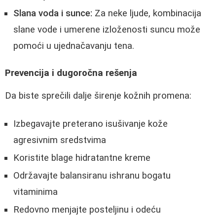
Slana voda i sunce:
Za neke ljude, kombinacija
slane vode i umerene izloženosti suncu može
pomoći u ujednačavanju tena.
Prevencija i dugoročna rešenja
Da biste sprečili dalje širenje kožnih promena:
Izbegavajte preterano isušivanje kože
agresivnim sredstvima
Koristite blage hidratantne kreme
Održavajte balansiranu ishranu bogatu
vitaminima
Redovno menjajte posteljinu i odeću