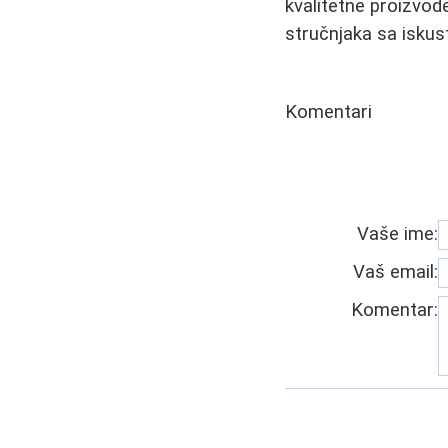
kvalitetne proizvod
stručnjaka sa iskus
Komentari
Vaše ime:
Vaš email:
Komentar: