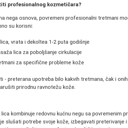
titi profesionalnog kozmetičara?
ćna nega osnova, povremeni profesionalni tretmani mo
no su korisni:
lica, vrata i dekoltea 1-2 puta godišnje
aža lica za poboljšanje cirkulacije
retmani za specifične probleme kože
i - preterana upotreba bilo kakvih tretmana, čak i onih 
rušiti prirodnu ravnotežu kože.
gi lica kombinuje redovnu kućnu negu sa povremenim p
 slušati potrebe svoje kože, izbegavati preterivanje i 