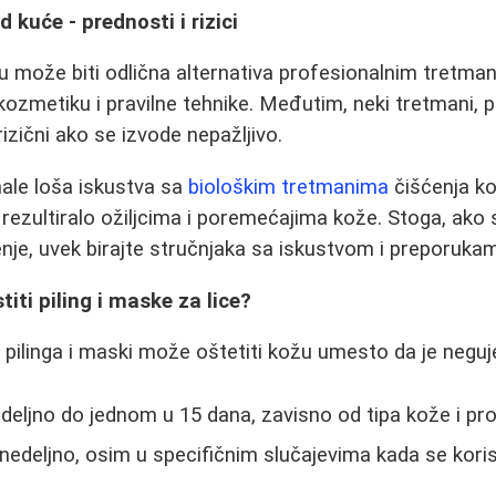
 kuće - prednosti i rizici
 može biti odlična alternativa profesionalnim tretma
 kozmetiku i pravilne tehnike. Međutim, neki tretmani, p
rizični ako se izvode nepažljivo.
le loša iskustva sa
biološkim tretmanima
čišćenja ko
 rezultiralo ožiljcima i poremećajima kože. Stoga, ako 
nje, uvek birajte stručnjaka sa iskustvom i preporuka
titi piling i maske za lice?
pilinga i maski može oštetiti kožu umesto da je neguj
deljno do jednom u 15 dana, zavisno od tipa kože i pr
 nedeljno, osim u specifičnim slučajevima kada se kori