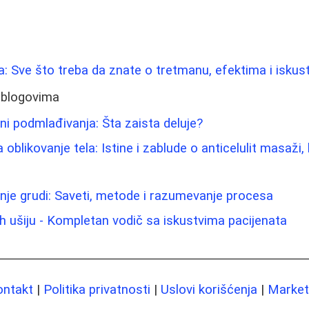
ica: Sve što treba da znate o tretmanu, efektima i isku
 blogovima
ni podmlađivanja: Šta zaista deluje?
 oblikovanje tela: Istine i zablude o anticelulit masaži, l
nje grudi: Saveti, metode i razumevanje procesa
h ušiju - Kompletan vodič sa iskustvima pacijenata
ontakt
|
Politika privatnosti
|
Uslovi korišćenja
|
Marketi