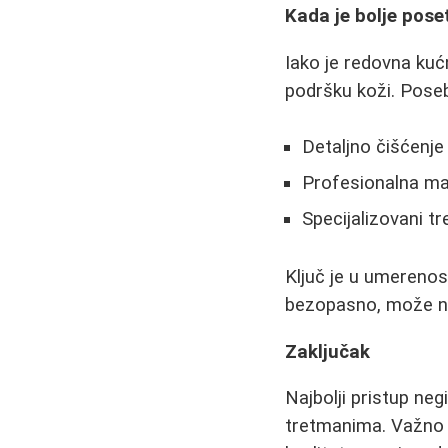
Kada je bolje pose
Iako je redovna ku
podršku koži. Poseb
Detaljno čišćenje 
Profesionalna mas
Specijalizovani t
Ključ je u umerenost
bezopasno, može na
Zaključak
Najbolji pristup ne
tretmanima. Važno je