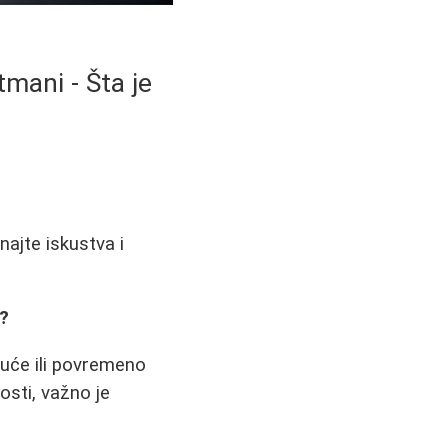
mani - Šta je
najte iskustva i
e?
kuće ili povremeno
osti, važno je