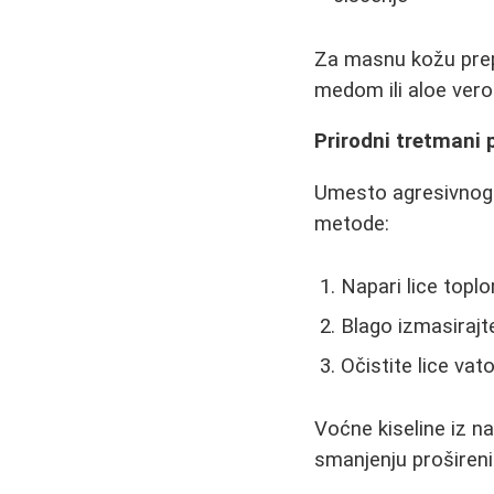
Za masnu kožu prep
medom ili aloe verom
Prirodni tretmani 
Umesto agresivnog c
metode:
Napari lice topl
Blago izmasiraj
Očistite lice va
Voćne kiseline iz n
smanjenju prošireni