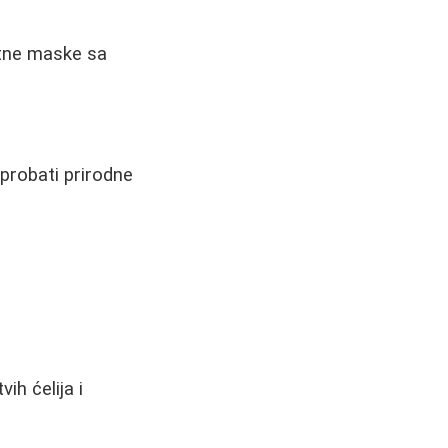
ntne maske sa
probati prirodne
ih ćelija i