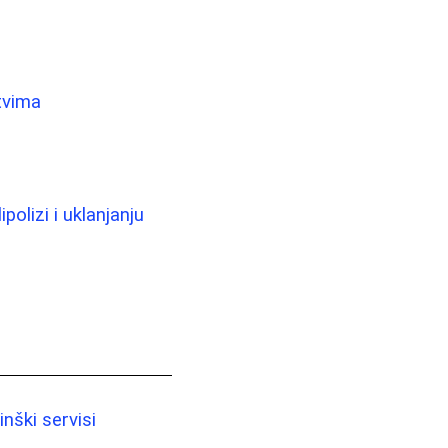
stvima
ipolizi i uklanjanju
nški servisi