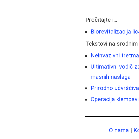
Pročitajte i...
Biorevitalizacija l
Tekstovi na srodnim
Neinvazivni tretma
Ultimativni vodič za
masnih naslaga
Prirodno učvršćiva
Operacija klempavi
O nama
|
K