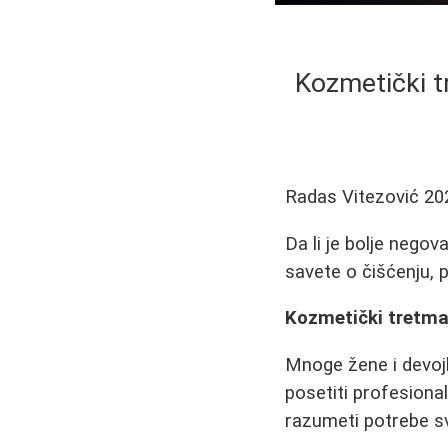
Kozmetički t
Radas Vitezović
20
Da li je bolje negov
savete o čišćenju, p
Kozmetički tretman
Mnoge žene i devojk
posetiti profesiona
razumeti potrebe sv