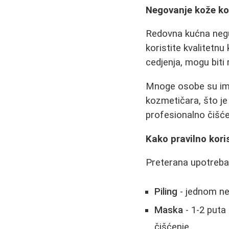
Negovanje kože kod
Redovna kućna negu
koristite kvalitetnu
cedjenja, mogu biti 
Mnoge osobe su ima
kozmetičara, što je
profesionalno čišće
Kako pravilno koris
Preterana upotreba 
Piling
- jednom ne
Maska
- 1-2 puta
čišćenje