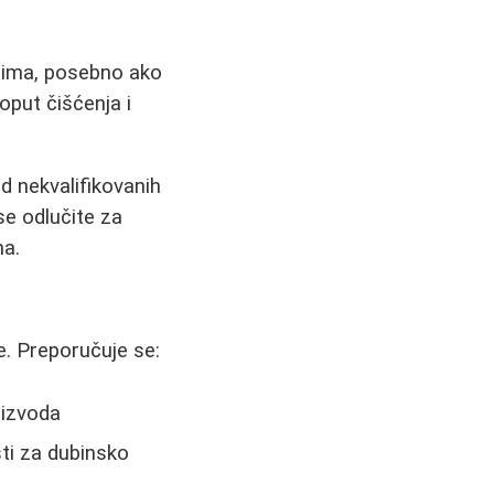
nima, posebno ako
oput čišćenja i
d nekvalifikovanih
se odlučite za
ma.
e. Preporučuje se:
oizvoda
sti za dubinsko