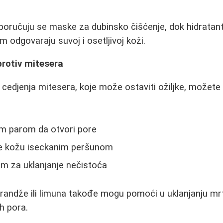
oručuju se maske za dubinsko čišćenje, dok hidrata
 odgovaraju suvoj i osetljivoj koži.
protiv mitesera
edjenja mitesera, koje može ostaviti ožiljke, možete 
om parom da otvori pore
te kožu iseckanim peršunom
tom za uklanjanje nečistoća
arandže ili limuna takođe mogu pomoći u uklanjanju mrtv
h pora.