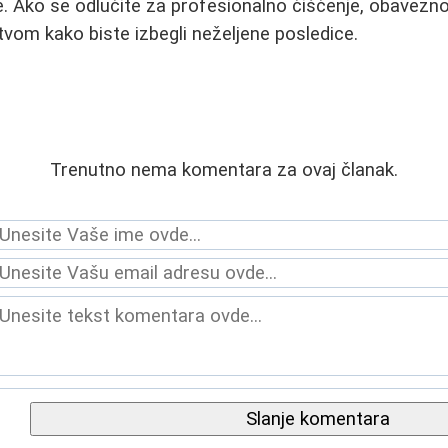
e. Ako se odlučite za profesionalno čišćenje, obavezno
tvom kako biste izbegli neželjene posledice.
Trenutno nema komentara za ovaj članak.
Slanje komentara