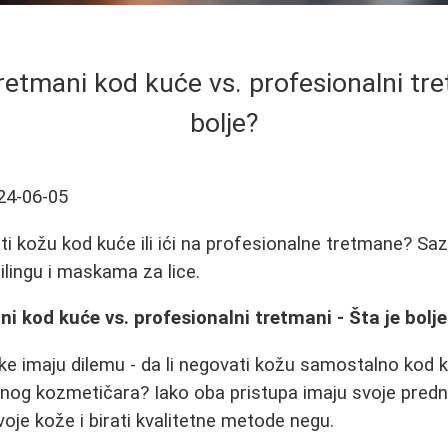
retmani kod kuće vs. profesionalni tret
bolje?
24-06-05
ati kožu kod kuće ili ići na profesionalne tretmane? Saz
ilingu i maskama za lice.
i kod kuće vs. profesionalni tretmani - Šta je bolj
e imaju dilemu - da li negovati kožu samostalno kod 
lnog kozmetičara? Iako oba pristupa imaju svoje predn
oje kože i birati kvalitetne metode negu.