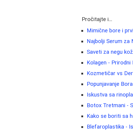
Pročitajte i...
Mimične bore i prvi
Najbolji Serum za
Saveti za negu kože:
Kolagen - Prirodni 
Kozmetičar vs Derm
Popunjavanje Bora 
Iskustva sa rinopl
Botox Tretmani - 
Kako se boriti sa h
Blefaroplastika - I