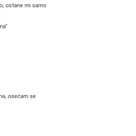
lo, ostane mi samo
ma"
dana, osećam se