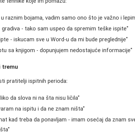
čite tehnike koje im pomažu:
u raznim bojama, vadim samo ono što je važno i lepim
 gradiva - tako sam uspeo da spremim teške ispite"
ipte - iskucam sve u Word-u da mi bude preglednije"
ptu sa knjigom - dopunjujem nedostajuće informacije"
i tremu
i pratitelji ispitnih perioda:
iko da slova ni na šta nisu ličila"
ram na ispitu i da ne znam ništa"
nat kad treba da ponavljam - imam osećaj da znam sve
šta"