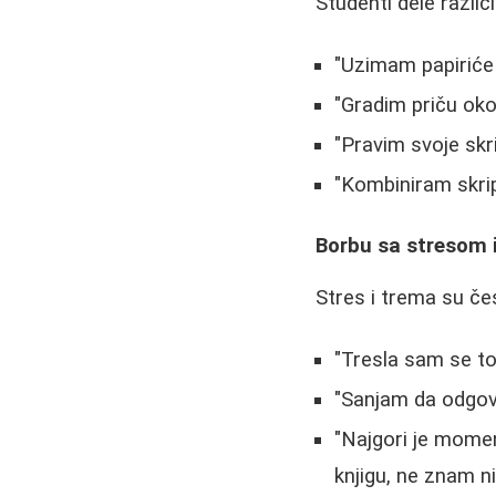
Studenti dele razli
"Uzimam papiriće 
"Gradim priču oko
"Pravim svoje skr
"Kombiniram skri
Borbu sa stresom 
Stres i trema su čest
"Tresla sam se tol
"Sanjam da odgova
"Najgori je mome
knjigu, ne znam ni