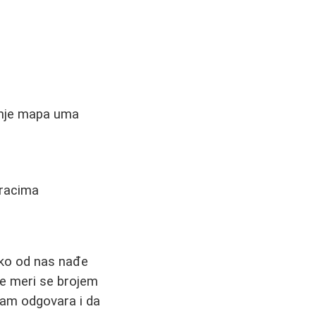
jenje mapa uma
oracima
vako od nas nađe
 ne meri se brojem
vam odgovara i da