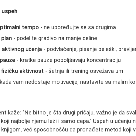
a uspeh
optimalni tempo
- ne upoređujte se sa drugima
 plan
- podelite gradivo na manje celine
e aktivnog učenja
- podvlačenje, pisanje beleški, pravl
 pauze
- kratke pauze poboljšavaju koncentraciju
fizičku aktivnost
- šetnja ili trening osvežava um
 kada vam nedostaje motivacije, nastavite sa malim k
nt kaže: "Ne bitno je šta drugi pričaju, važno je da s
a koji najbolje njemu leži i samo cepa." Uspeh u učenju
d knjigom, već sposobnošću da pronađete metod koji 