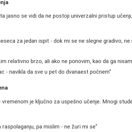
enja
ta jasno se vidi da ne postoji univerzalni pristup učenj
eseca za jedan ispit - dok mi se ne slegne gradivo, 
im relativno brzo, ali ako ne ponovim, kao da ga nisam 
c - navikla da sve u pet do dvanaest počnem"
ena
e vremenom je ključno za uspešno učenje. Mnogi stude
raspolaganju, pa mislim - ne žuri mi se"