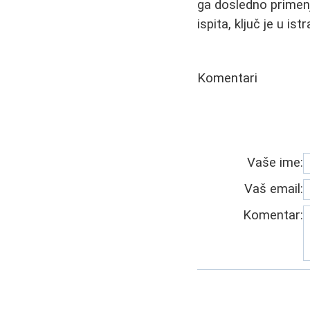
ga dosledno primenj
ispita, ključ je u is
Komentari
Vaše ime:
Vaš email:
Komentar: