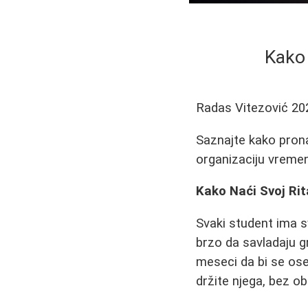
Kako 
Radas Vitezović
20
Saznajte kako prona
organizaciju vremen
Kako Naći Svoj Rit
Svaki student ima s
brzo da savladaju g
meseci da bi se ose
držite njega, bez ob