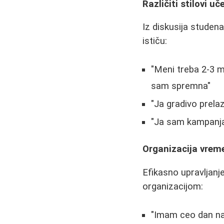
Različiti stilovi uč
Iz diskusija studena
ističu:
"Meni treba 2-3 m
sam spremna"
"Ja gradivo prelaz
"Ja sam kampanja
Organizacija vrem
Efikasno upravljanj
organizacijom:
"Imam ceo dan na 