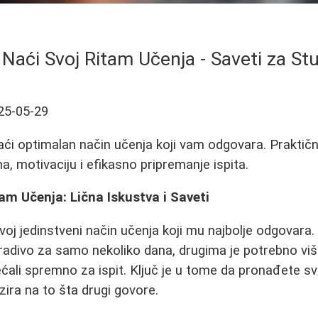
Naći Svoj Ritam Učenja - Saveti za St
25-05-29
ći optimalan način učenja koji vam odgovara. Praktičn
a, motivaciju i efikasno pripremanje ispita.
am Učenja: Lična Iskustva i Saveti
voj jedinstveni način učenja koji mu najbolje odgovara
radivo za samo nekoliko dana, drugima je potrebno više 
ćali spremno za ispit. Ključ je u tome da pronađete svo
zira na to šta drugi govore.