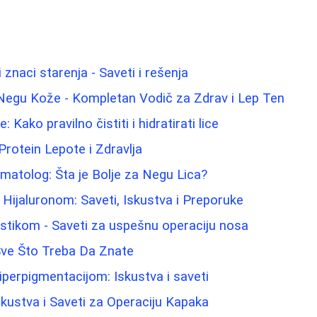
 znaci starenja - Saveti i rešenja
 Negu Kože - Kompletan Vodič za Zdrav i Lep Ten
 Kako pravilno čistiti i hidratirati lice
Protein Lepote i Zdravlja
atolog: Šta je Bolje za Negu Lica?
Hijaluronom: Saveti, Iskustva i Preporuke
astikom - Saveti za uspešnu operaciju nosa
Sve Što Treba Da Znate
iperpigmentacijom: Iskustva i saveti
skustva i Saveti za Operaciju Kapaka