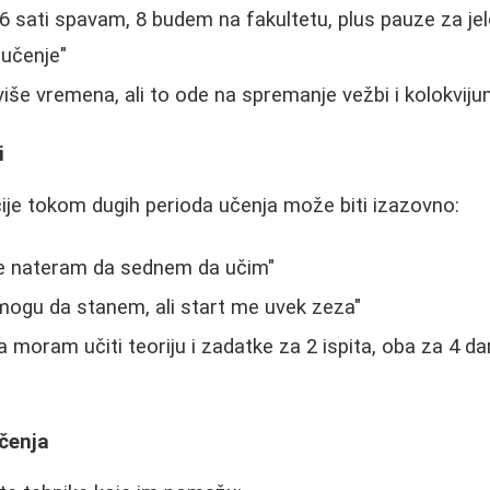
6 sati spavam, 8 budem na fakultetu, plus pauze za je
 učenje"
iše vremena, ali to ode na spremanje vežbi i kolokviju
i
ije tokom dugih perioda učenja može biti izazovno:
se nateram da sednem da učim"
mogu da stanem, ali start me uvek zeza"
 moram učiti teoriju i zadatke za 2 ispita, oba za 4 
čenja