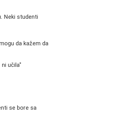
u. Neki studenti
ne mogu da kažem da
ni učila"
nti se bore sa