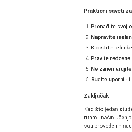
Praktični saveti z
Pronađite svoj 
Napravite realan
Koristite tehnik
Pravite redovne
Ne zanemarujite 
Budite uporni
- i
Zaključak
Kao što jedan stude
ritam i način učenj
sati provedenih na