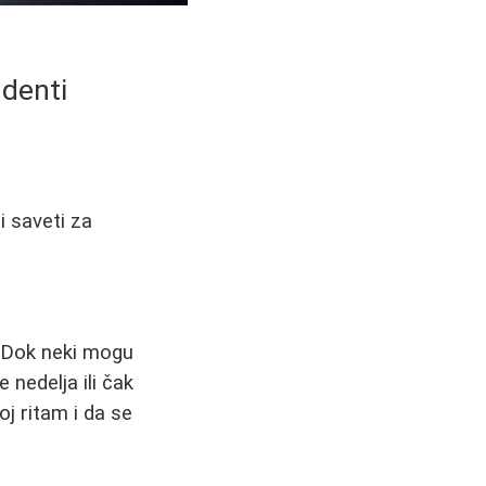
udenti
i saveti za
. Dok neki mogu
nedelja ili čak
j ritam i da se