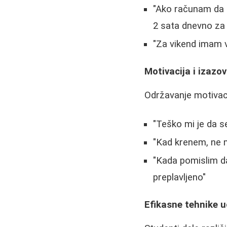
"Ako računam da 
2 sata dnevno za
"Za vikend imam v
Motivacija i izazov
Održavanje motivac
"Teško mi je da 
"Kad krenem, ne 
"Kada pomislim da
preplavljeno"
Efikasne tehnike u