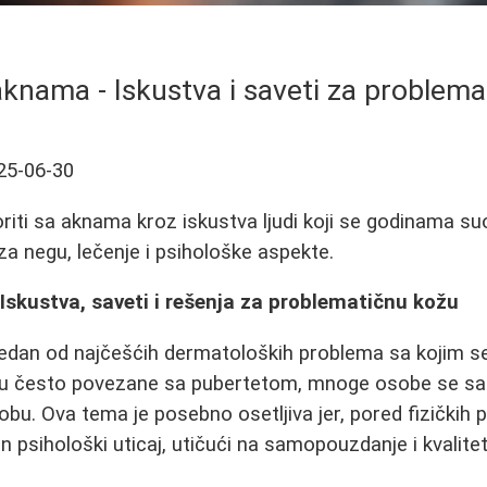
knama - Iskustva i saveti za problem
25-06-30
riti sa aknama kroz iskustva ljudi koji se godinama s
a negu, lečenje i psihološke aspekte.
skustva, saveti i rešenja za problematičnu kožu
jedan od najčešćih dermatoloških problema sa kojim se
 su često povezane sa pubertetom, mnoge osobe se 
obu. Ova tema je posebno osetljiva jer, pored fizičkih 
an psihološki uticaj, utičući na samopouzdanje i kvalitet