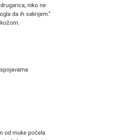
drugarica, niko ne
gla da ih sakrijem."
m kožom.
nuspojavama
am od muke počela