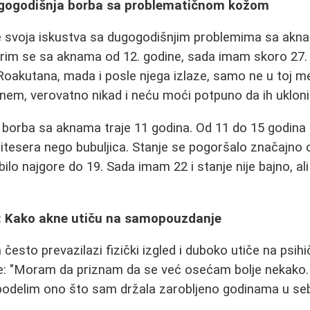
ugogodišnja borba sa problematičnom kožom
le svoja iskustva sa dugogodišnjim problemima sa akn
Borim se sa aknama od 12. godine, sada imam skoro 27
oakutana, mada i posle njega izlaze, samo ne u toj mer
nem, verovatno nikad i neću moći potpuno da ih ukloni
 borba sa aknama traje 11 godina. Od 11 do 15 godina 
mitesera nego bubuljica. Stanje se pogoršalo značajno o
bilo najgore do 19. Sada imam 22 i stanje nije bajno, ali 
i: Kako akne utiču na samopouzdanje
esto prevazilazi fizički izgled i duboko utiče na psihi
že: "Moram da priznam da se već osećam bolje nekako.
odelim ono što sam držala zarobljeno godinama u sebi