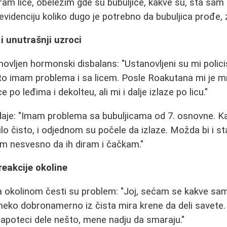
ram lice, obeležim gde su bubuljice, kakve su, šta sam s
videnciju koliko dugo je potrebno da bubuljica prođe, z
i unutrašnji uzroci
vljen hormonski disbalans: "Ustanovljeni su mi policist
to imam problema i sa licem. Posle Roakutana mi je m
po leđima i dekolteu, ali mi i dalje izlaze po licu."
daje: "Imam problema sa bubuljicama od 7. osnovne. 
bilo čisto, i odjednom su počele da izlaze. Možda bi i sta
em nesvesno da ih diram i čačkam."
 reakcije okoline
a okolinom česti su problem: "Joj, sećam se kakve sa
 neko dobronamerno iz čista mira krene da deli savete
u apoteci dele nešto, mene nadju da smaraju."