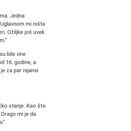
ama. Jedna
. Uglavnom mi ništa
i. Ožiljke još uvek
m."
su bile one
d 16. godine, a
je za par nijansi
čko stanje. Kao što
 Drago mi je da
."