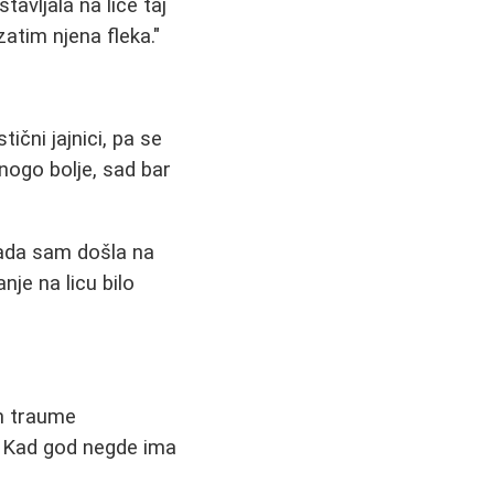
tavljala na lice taj
atim njena fleka."
ični jajnici, pa se
nogo bolje, sad bar
Kada sam došla na
nje na licu bilo
m traume
. Kad god negde ima