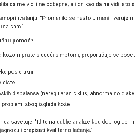
la da me vidi i ne pobegne, ali on kao da ne vidi isto š
samoprihvatanju: "Promenilo se nešto u meni i verujem d
orna sam."
ručnu pomoć?
a kožom prate sledeći simptomi, preporučuje se poset
leke posle akni
 ciste
kih disbalansa (neregularan ciklus, abnormalno dlake
ki problemi zbog izgleda kože
nica savetuje: "Idite na dublje analize kod dobrog derm
jagnozu i prepisati kvalitetno lečenje."