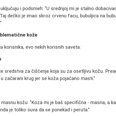
uključuju i podsmeh: "U srednjoj mi je stalno dobacivao 
 Taj dečko je imao skroz crvenu facu, bubuljica na bubulji
"
oblematične kože
 korisnika, evo nekih korisnih saveta:
e
ite sredstva za čišćenje koja su za osetljivu kožu. Pre
 u začarani krug jer se koža pojačano masti."
i masnu kožu: "Koza mi je baš specifična - masna, a k
da je toliko suva da se ponekad i peruta."