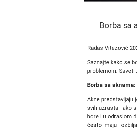
Borba sa a
Radas Vitezović
20
Saznajte kako se bo
problemom. Saveti z
Borba sa aknama: I
Akne predstavljaju 
svih uzrasta. Iako
bore i u odraslom d
često imaju i ozbilj