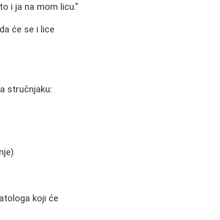
to i ja na mom licu."
a će se i lice
a stručnjaku:
nje)
atologa koji će