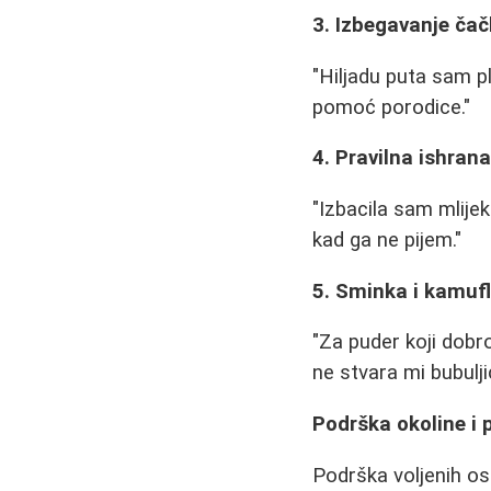
3. Izbegavanje ča
"Hiljadu puta sam 
pomoć porodice."
4. Pravilna ishran
"Izbacila sam mlije
kad ga ne pijem."
5. Sminka i kamuf
"Za puder koji dobro
ne stvara mi bubulji
Podrška okoline i 
Podrška voljenih os