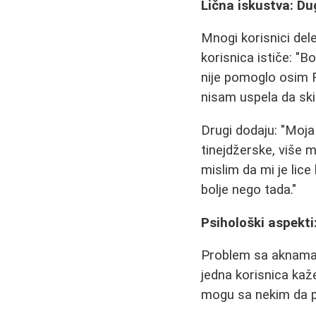
Lična iskustva: D
Mnogi korisnici de
korisnica ističe: "
nije pomoglo osim R
nisam uspela da ski
Drugi dodaju: "Moja
tinejdžerske, više 
mislim da mi je lice 
bolje nego tada."
Psihološki aspekt
Problem sa aknama č
jedna korisnica ka
mogu sa nekim da p