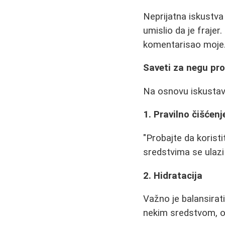
Neprijatna iskustva 
umislio da je frajer.
komentarisao moje.
Saveti za negu pr
Na osnovu iskustava
1. Pravilno čišćenj
"Probajte da korist
sredstvima se ulazi
2. Hidratacija
Važno je balansirat
nekim sredstvom, on