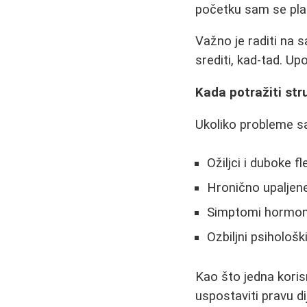
početku sam se plaši
Važno je raditi na 
srediti, kad-tad. Up
Kada potražiti st
Ukoliko probleme s
Ožiljci i duboke f
Hronično upaljene
Simptomi hormons
Ozbiljni psihološ
Kao što jedna koris
uspostaviti pravu di