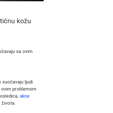
atičnu kožu
uočavaju sa ovim
 suočavaju ljudi
sa ovim problemom
posledica,
akne
 života.