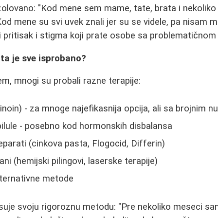
olovano: "Kod mene sem mame, tate, brata i nekoliko 
od mene su svi uvek znali jer su se videle, pa nisam mo
i pritisak i stigma koji prate osobe sa problematično
Šta je sve isprobano?
em, mnogi su probali razne terapije:
inoin) - za mnoge najefikasnija opcija, ali sa brojnim 
pilule - posebno kod hormonskih disbalansa
eparati (cinkova pasta, Flogocid, Differin)
i (hemijski pilingovi, laserske terapije)
lternativne metode
isuje svoju rigoroznu metodu: "Pre nekoliko meseci s