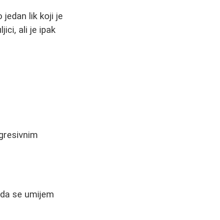
jedan lik koji je
ci, ali je ipak
agresivnim
ada se umijem