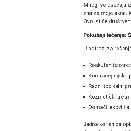
Mnogi se osećaju iz
zna za moje akne. K
Ovo ističe društven
Pokušaji lečenja: 
U potrazi za rešenj
Roakutan (izotret
Kontracepcijske 
Razni topikalni pr
Kozmetički tretman
Domaći lekovi i a
Jedna korisnica op