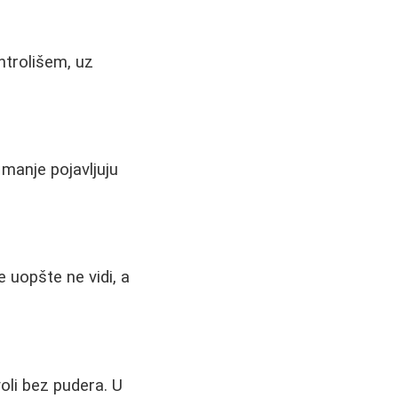
ntrolišem, uz
manje pojavljuju
e uopšte ne vidi, a
oli bez pudera. U