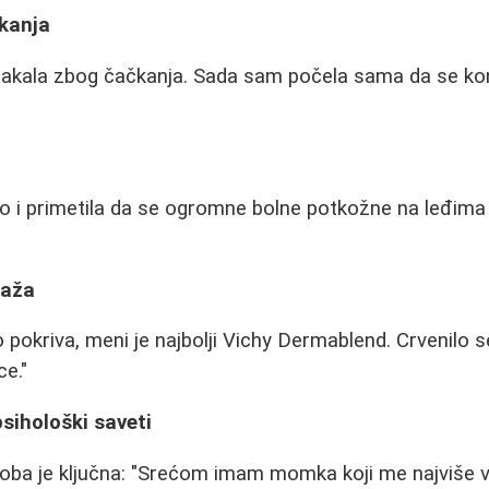
čkanja
plakala zbog čačkanja. Sada sam počela sama da se ko
a
ko i primetila da se ogromne bolne potkožne na leđima 
laža
 pokriva, meni je najbolji Vichy Dermablend. Crvenilo s
ce."
psihološki saveti
oba je ključna: "Srećom imam momka koji me najviše v