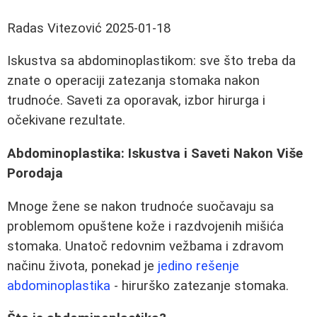
Radas Vitezović
2025-01-18
Iskustva sa abdominoplastikom: sve što treba da
znate o operaciji zatezanja stomaka nakon
trudnoće. Saveti za oporavak, izbor hirurga i
očekivane rezultate.
Abdominoplastika: Iskustva i Saveti Nakon Više
Porodaja
Mnoge žene se nakon trudnoće suočavaju sa
problemom opuštene kože i razdvojenih mišića
stomaka. Unatoč redovnim vežbama i zdravom
načinu života, ponekad je
jedino rešenje
abdominoplastika
- hirurško zatezanje stomaka.