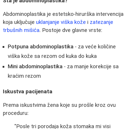
Šta je abdominoplastika?
Abdominoplastika je estetsko-hirurška intervencija
koja uključuje
uklanjanje viška kože
i
zatezanje
trbušnih mišića
. Postoje dve glavne vrste:
Potpuna abdominoplastika
- za veće količine
viška kože sa rezom od kuka do kuka
Mini abdominoplastika
- za manje korekcije sa
kraćim rezom
Iskustva pacijenata
Prema iskustvima žena koje su prošle kroz ovu
proceduru:
"Posle tri porodaja koža stomaka mi visi