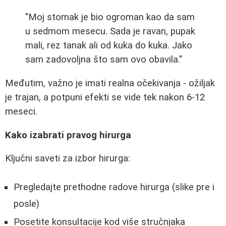
"Moj stomak je bio ogroman kao da sam
u sedmom mesecu. Sada je ravan, pupak
mali, rez tanak ali od kuka do kuka. Jako
sam zadovoljna što sam ovo obavila."
Međutim, važno je imati realna očekivanja - ožiljak
je trajan, a potpuni efekti se vide tek nakon 6-12
meseci.
Kako izabrati pravog hirurga
Ključni saveti za izbor hirurga:
Pregledajte prethodne radove hirurga (slike pre i
posle)
Posetite konsultacije kod više stručnjaka