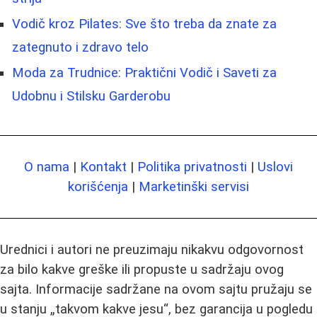
Vodič kroz Pilates: Sve što treba da znate za
zategnuto i zdravo telo
Moda za Trudnice: Praktični Vodič i Saveti za
Udobnu i Stilsku Garderobu
O nama
|
Kontakt
|
Politika privatnosti
|
Uslovi
korišćenja
|
Marketinški servisi
Urednici i autori ne preuzimaju nikakvu odgovornost
za bilo kakve greške ili propuste u sadržaju ovog
sajta. Informacije sadržane na ovom sajtu pružaju se
u stanju „takvom kakve jesu“, bez garancija u pogledu