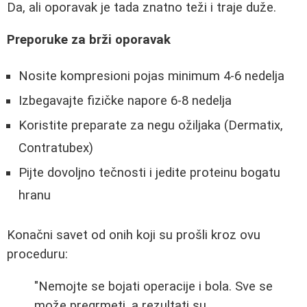
Da, ali oporavak je tada znatno teži i traje duže.
Preporuke za brži oporavak
Nosite kompresioni pojas minimum 4-6 nedelja
Izbegavajte fizičke napore 6-8 nedelja
Koristite preparate za negu ožiljaka (Dermatix,
Contratubex)
Pijte dovoljno tečnosti i jedite proteinu bogatu
hranu
Konačni savet od onih koji su prošli kroz ovu
proceduru:
"Nemojte se bojati operacije i bola. Sve se
može pregrmeti, a rezultati su