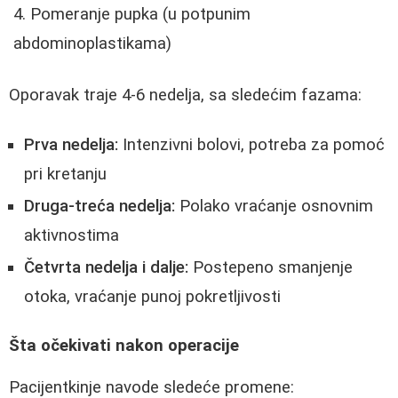
Pomeranje pupka (u potpunim
abdominoplastikama)
Oporavak traje 4-6 nedelja, sa sledećim fazama:
Prva nedelja:
Intenzivni bolovi, potreba za pomoć
pri kretanju
Druga-treća nedelja:
Polako vraćanje osnovnim
aktivnostima
Četvrta nedelja i dalje:
Postepeno smanjenje
otoka, vraćanje punoj pokretljivosti
Šta očekivati nakon operacije
Pacijentkinje navode sledeće promene: